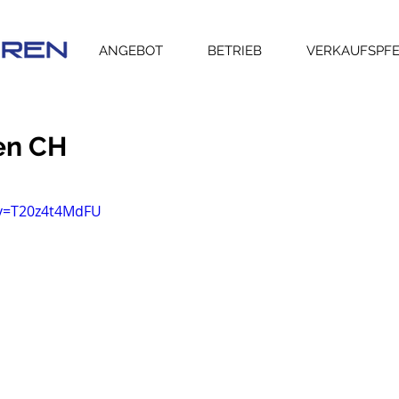
ANGEBOT
BETRIEB
VERKAUFSPF
en CH
?v=T20z4t4MdFU