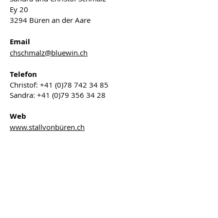
Ey 20
3294 Büren an der Aare
Email
© 2024 jk freelance | Webdesign
chschmalz@bluewin.ch
Telefon
Christof:
+41 (0)78 742 34 85
Sandra:
+41 (0)79 356 34 28
Web
www.stallvonbüren.ch
KONTAKTIEREN
SIE UNS